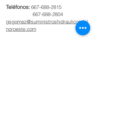
Teléfonos:
667-688-2815
667-
688-
2
804
gsgomez@suministroshidraulicosdel
noroeste.com
Taller hidráulico, y patio de
maniobras.
Nuño Beltrán de Guzmán 7031, San
Rafael, 80150 Culiacán Rosales, Sin.,
México.
Teléfonos:
667-688-2815
667-
688-2804
gsgomez@suministroshidraulicosdel
noroeste.com